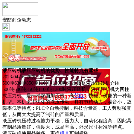
安防商企动态
液压砖机液压压砖机的优势、性能特点有哪些
2023-04-16 浏览:
121
500吨630吨850吨1100吨1300吨液压砖机液压压砖机介绍：
500吨630吨850吨1100吨1300吨液压砖机，液压压砖机为四柱
式压力机，是一种双面加压机、高
节能
、快捷、价廉的一种新
机型。本机采用优化的液压传动，具有节约动力，噪音小，故
障率低等特点；PLC全自动控制，科技含量高，工人劳动强度
低，从而大大提高了制砖的产量和质量。
液压砖机压砖过程施力平稳，压力大，自动化程度高，因此具
有制品质量好，强度大，成品率高，外形尺寸标准等特点。
液压砖机使用品种多，更换
模具
可制标砖。