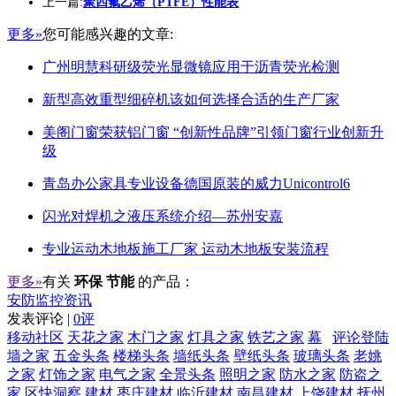
上一篇:
聚四氟乙烯（PTFE）性能表
更多»
您可能感兴趣的文章:
广州明慧科研级荧光显微镜应用于沥青荧光检测
新型高效重型细碎机该如何选择合适的生产厂家
美阁门窗荣获铝门窗 “创新性品牌”引领门窗行业创新升
级
青岛办公家具专业设备德国原装的威力Unicontrol6
闪光对焊机之液压系统介绍—苏州安嘉
专业运动木地板施工厂家 运动木地板安装流程
更多»
有关
环保 节能
的产品：
安防监控资讯
发表评论 |
0评
移动社区
天花之家
木门之家
灯具之家
铁艺之家
幕
评论登陆
墙之家
五金头条
楼梯头条
墙纸头条
壁纸头条
玻璃头条
老姚
之家
灯饰之家
电气之家
全景头条
照明之家
防水之家
防盗之
家
区快洞察
建材
枣庄建材
临沂建材
南昌建材
上饶建材
抚州