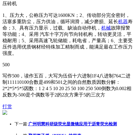
压砖机
1、压力大，公称压力可达1600KN；2、传动部分完全密封，
活塞多重防尘，压力供油，循环润滑，减少磨损、延长
机器
寿
命；3、具有压力显示，过载、缺油自动停机，
机械
故障报警
等功能；4、采用 汽车十字万向节向转机构，转动更灵活，平
稳耐用；5、采用高速飞轮储能，耗电省，产量高；6、主要受
压件选用优质钢材经特殊加工精制而成，能满足最在工作压力
强度。
500
写作500，读作五百，大写为伍佰十六进制1F4八进制764二进
制111110100合数是499和501之间的自然数质因数分解：
2*2*5*5*5因数：1 2 4 5 10 20 25 50 100 250 500倒数为0.002相
反数为-500是个偶数等于2的2次方乘于5的三次方
打赏
下一篇:
广州明慧科研级荧光显微镜应用于沥青荧光检测