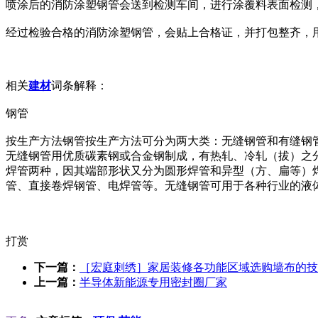
喷涂后的消防涂塑钢管会送到检测车间，进行涂覆料表面检测
经过检验合格的消防涂塑钢管，会贴上合格证，并打包整齐，
相关
建材
词条解释：
钢管
按生产方法钢管按生产方法可分为两大类：无缝钢管和有缝钢管
无缝钢管用优质碳素钢或合金钢制成，有热轧、冷轧（拔）之
焊管两种，因其端部形状又分为圆形焊管和异型（方、扁等）
管、直接卷焊钢管、电焊管等。无缝钢管可用于各种行业的液
打赏
下一篇：
［宏庭刺绣］家居装修各功能区域选购墙布的技
上一篇：
半导体新能源专用密封圈厂家