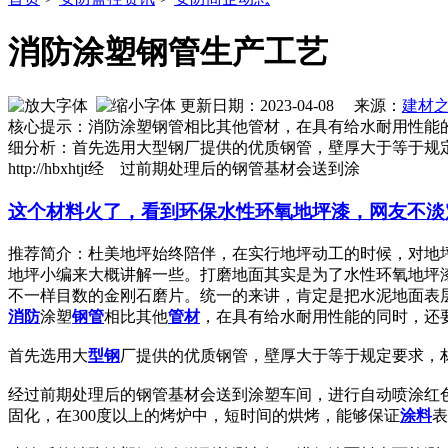
消防涂塑钢管生产工艺
更新日期：2023-04-08 来源：
建材
核心提示：消防涂塑钢管相比其他管材，在具有给水耐用性能
细分析：首先选用大型钢厂提供的优质钢管，壁厚大于等于规定
http://hbxhtjt经 过前期处理后的钢管基材会送到涂
这个材料火了，看到环保水性环氧地坪漆，网友不淡
推荐简介：杜美地坪始终陪伴，在实行地坪动工的时候，对地
地坪小编来大概讲解一些。打磨地面其实是为了水性环氧地坪
不一样目数的金刚石磨片。统一的来讲，肯定是把水泥地面表层的浮
消防
涂塑
钢管
相比其他
管材
，在具有给水耐用性能的同时，还
首先选用大
型钢
厂提供的优质钢管，壁厚大于等于规定要求，材质
经过前期处理后的钢管基材会送到涂塑车间，进行自动喷涂红色
固化，在300度以上的烤炉中，短时间的烘烤，能够保证
涂料
表