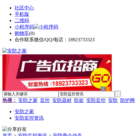
社区中心
手机版
二维码
小程序码
购物车
(
0
)
合作联系微信/QQ/电话：18923733323
1
2
热搜：
安防之家
监控
安防器材
防盗
安防监控
安防
防护网
安防之家
安防监控资讯
首页
>
安防监控资讯
>
安防商企动态