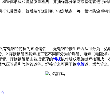
，和管体形状和管壁质量检测。并抽样部分消防涂塑钢管进行耐
用打包带固定。较后装车送到客户指定地点。每一根消防涂塑钢
,有缝钢管简称为直逢钢管。1.无缝钢管按生产方法可分为：
分。2.焊接钢管因其焊接工艺不同而分为炉焊管、电焊（电阻焊
焊管。焊接钢管是由卷成管形的
钢板
以对缝或螺旋缝焊接而成，
体气压管道和气体管道等。焊接管道可用于输
水管
道、煤气管道
巧