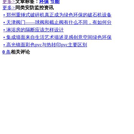
更多
>
文章标签：
环保
节能
更多
>
同类安防监控资讯
• 郑州重锤式破碎机真正成为绿色环保的破石机设备
• 天津阀门——球阀和截止阀有什么不同，有如何分
• 淋浴房的隔断应该怎样设计
• 集成墙面来自生活艺术描述灵感创意空间绿色环保
• 高光镜面彩色pvc与热转印pvc主要区别
0
条
相关评论