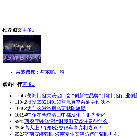
推荐图文
更多...
吉盛伟邦：与东鹏、科
点击排行
更多...
1250
1
美阁门窗荣获铝门窗 “创新性品牌”引领门窗行业创
1194
2
批发0532140159普旭真空泵油雾过滤器
1040
3
为什么淋浴房需要贴防爆膜
1019
4
中企在全球港口中都发生了哪些变化
994
5
西餐厅装修设计时我们应该注意些什么
953
6
高大上！智能公交候车亭亮相嘉兴！
952
7
济南安装猫眼 济南专业安装防盗门猫眼开孔