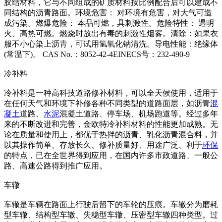
胶结材料，它与不同组成的矿质材料按比例配合后可以建成不
同结构的沥青路面。环境危害： 对环境有危害，对大气可造
成污染。燃爆危险： 本品可燃，具刺激性。危险特性： 遇明
火、高热可燃。燃烧时放出有毒的刺激性烟雾。清除：如果衣
服不小心染上沥青，可试用氢氧化钠清洗。导电性能：绝缘体
(常温下)。 CAS No.：8052-42-4EINECS号：232-490-9
冷补料
冷补料是一种高科技道路修补材料，可以全天候使用，适用于
在任何天气和环境下补修各种不同类型的道路面层，如沥青
混
凝土
道路、
水泥
混凝土道路、停车场、机场跑道等。经过多年
来的不断改进和完善，金欧特冷补料材料的性能更加成熟。无
论在质量和使用上，都优于热拌的沥青、乳化沥青混合料，并
以其操作简单、存放长久、修补质量好、用途广泛、利于
环保
的特点，已在全世界得到应用，在国内许多市政道路、一般公
路、高速公路得到推广应用。
车辙
车辙是车辆在路面上行驶后留下的车轮的压痕。车辙分为磨耗
型车辙、结构型车辙、失稳型车辙、压密型车辙四种类型。过