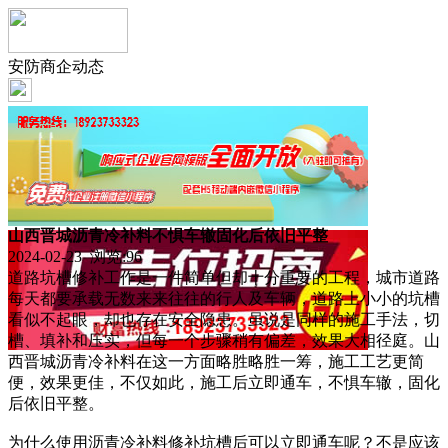
安防商企动态
山西晋城沥青冷补料不惧车辙固化后依旧平整
2024-02-23 浏览:
96
道路坑槽修补工作是一件简单但却十分重要的工程，城市道路
每天都要承载无数来来往往的行人及车辆，道路上小小的坑槽
看似不起眼，却也存在安全隐患。虽说是同样的施工手法，切
槽、填补和压实，但每一个步骤稍有偏差，效果大相径庭。山
西晋城沥青冷补料在这一方面略胜略胜一筹，施工工艺更简
便，效果更佳，不仅如此，施工后立即通车，不惧车辙，固化
后依旧平整。
为什么使用沥青冷补料修补坑槽后可以立即通车呢？不是应该