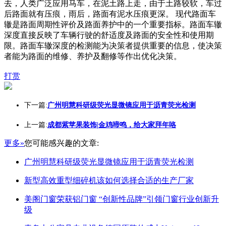
去，人类广泛应用马车，在泥土路上走，由于土路较软，车过
后路面就有压痕，雨后，路面有泥水压痕更深。 现代路面车
辙是路面周期性评价及路面养护中的一个重要指标。路面车辙
深度直接反映了车辆行驶的舒适度及路面的安全性和使用期
限。路面车辙深度的检测能为决策者提供重要的信息，使决策
者能为路面的维修、养护及翻修等作出优化决策。
打赏
下一篇:
广州明慧科研级荧光显微镜应用于沥青荧光检测
上一篇:
成都紫苹果装饰|金鸡啼鸣，给大家拜年咯
更多»
您可能感兴趣的文章:
广州明慧科研级荧光显微镜应用于沥青荧光检测
新型高效重型细碎机该如何选择合适的生产厂家
美阁门窗荣获铝门窗 “创新性品牌”引领门窗行业创新升
级