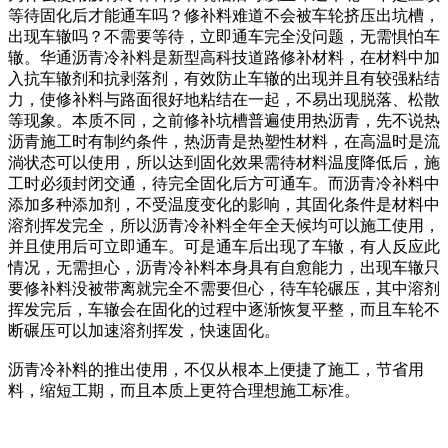
等待固化后才能通车吗？修补料难道不会被车轮挤压出坑槽，
出现车辙吗？不需要等待，立即通车完全没问题，无需惧怕车
辙。华通沥青冷补料是新型高科技道路修补材料，在材料中加
入抗车辙剂和抗剥落剂，有效防止车辙的出现并且有较强粘结
力，使修补料与路面很好地粘结在一起，不易出现脱落、松散
等现象。本质不同，之前修补坑槽普遍使用热沥青，先不说热
沥青施工时有制约条件，热沥青是热塑性材料，在高温时是流
淌状态可以使用，所以达到固化效果需待材料温度降低后，施
工时必须封闭交通，待完全固化后方可通车。而沥青冷补料中
添加多种添加剂，不受温度变化的影响，其固化条件是材料中
溶剂挥发完全，所以沥青冷补料全年全天候均可以施工使用，
并且使用后可立即通车。可是通车后出现了车辙，有人反应此
情况，无需担心，沥青冷补料本身具有自愈能力，出现车辙只
要修补料没被带离就完全不需要但心，待车轮碾压，其中溶剂
挥发完后，车辙会在固化的过程中逐渐恢复平整，而且车轮不
断碾压可以加速溶剂挥发，快速固化。
沥青冷补料的推出使用，不仅从根本上便捷了施工，节省用
料，缩短工期，而且本质上更符合理想施工标准。