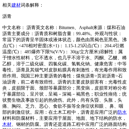
相关
建材
词条解释：
沥青
中文名称： 沥青英文名称：Bitumen、Asphalt来源：煤和石油
沥青主要成分：沥青质和树脂含量：99.48%。外观与性状：
常温下的沥青呈半固体或液体状态，颜色由黑褐色至黑色。沸
点(℃)：<470相对密度(水=1)： 1.15-1.25闪点(℃)： 204.4引燃
温度(℃)： 485爆炸下限%(V/V)： 30(g/立方厘米)溶解性：属
于憎水性材料，它不透水，也几乎不溶于水、丙酮、乙醚、稀
乙醇，溶于二硫化碳、四氯化碳、氢氧化钠。健康危害：中等
毒性。沥青及其烟气对皮肤粘膜具有刺激性，有光毒作用和致
癌作用。我国三种主要沥青的毒性：煤焦沥青>页岩沥青>石
油沥青，前二者有致癌性。沥青的主要皮肤损害有：光毒性皮
炎，皮损限于面、颈部等暴露部分；黑变病，皮损常对称分布
于暴露部位，呈片状，呈褐－深褐－褐黑色；职业性痤疮；疣
状赘生物及事故引起的热烧伤。此外，尚有头昏、头胀，头
痛、胸闷、乏力、恶心、食欲不振等全身症状和眼 、鼻、咽
部的刺激症状。应用：在土木工程中，沥青是应用广泛的
防水
材料和防腐材料，主要应用于屋面、地面、地下结构的防水，
木材
、钢材的防腐。沥青还是道路工程中应用广泛的路面结构