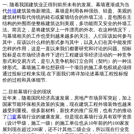
一. 随着我国建筑业正得到前所未有的发展。幕墙逐渐成为当
代
外墙
建筑装饰新潮流。幕墙是利用各种强劲、轻盈、美观的
建筑材料取代传统的砖石或窗墙结合的外墙工法，是包围在主
结构的外围而使整栋建筑达到美观，多功能而又安全的外墙工
法。简言之，是将建筑穿上一件漂亮的外衣。在这种情况下，
与幕墙相关的工作也受到越来越多的关注。人们应该如何参与
其中，应该以什么样的形式参与其中，以及人们在其中能发挥
怎样的作用，这是一直以来我们都要研究和讨论的问题。招标
投标是在市场经济条件下进行工程建设等经济活动的一种竞争
形式和交易方式，是引入竞争机制订立合同（契约）的一种法
律形式。幕墙施工单位想获得一个项目的施工承包权就必须得
通过投标过程来实现.在下面我们将详加论述幕墙工程投标报
价的过程和具体细节.
二.目前幕墙行业的现状
近年来，随着国民经济高速发展，房地产市场异军突起，加上
国家节能环保相关政策的实施，现在建筑工程外墙装饰也越来
越受到重视。很多新材料，新技术的推广应用，也有力的推动
了
门窗
幕墙行业的健康发展。但是现在幕墙行业具有双甲资质
（设计甲级，施工一级）的施工单位也从10年前的约100家发
展到现在超过200家，还不计其他二级企业，所以现在行业竞