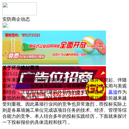
安防商企动态
关于环保建材幕墙
2023-12-10 浏览:
137
近年来随着国民经济的高速发展，房地产市场异军突起。伴随
国家
节能
环保
相关政策的实施，现在建筑讲究经济实用与美观
相结合，这就意味着对建筑外装饰的要求越来越高。
幕墙
作为
建筑的外围护结构，因其有装饰及结构的双重功能目前越来越
受到重视。因此幕墙行业间的竞争也异常激烈，而投标实际上
则是各幕墙施工单位完成该项目任务的技术、经济、管理等综
合能力的竞争。本人结合多年的投标实践经历，下面就来探讨
一下投标报价的具体流程和技巧 。