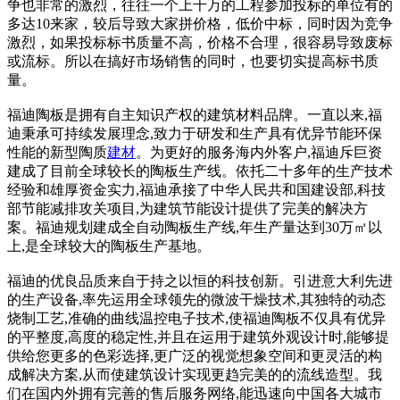
争也非常的激烈，往往一个上千万的工程参加投标的单位有的
多达10来家，较后导致大家拼价格，低价中标，同时因为竞争
激烈，如果投标标书质量不高，价格不合理，很容易导致废标
或流标。所以在搞好市场销售的同时，也要切实提高标书质
量。
福迪陶板是拥有自主知识产权的建筑材料品牌。一直以来,福
迪秉承可持续发展理念,致力于研发和生产具有优异节能环保
性能的新型陶质
建材
。为更好的服务海内外客户,福迪斥巨资
建成了目前全球较长的陶板生产线。依托二十多年的生产技术
经验和雄厚资金实力,福迪承接了中华人民共和国建设部,科技
部节能减排攻关项目,为建筑节能设计提供了完美的解决方
案。福迪规划建成全自动陶板生产线,年生产量达到30万㎡以
上,是全球较大的陶板生产基地。
福迪的优良品质来自于持之以恒的科技创新。引进意大利先进
的生产设备,率先运用全球领先的微波干燥技术,其独特的动态
烧制工艺,准确的曲线温控电子技术,使福迪陶板不仅具有优异
的平整度,高度的稳定性,并且在运用于建筑外观设计时,能够提
供给您更多的色彩选择,更广泛的视觉想象空间和更灵活的构
成解决方案,从而使建筑设计实现更趋完美的的流线造型。我
们在国内外拥有完善的售后服务网络,能迅速向中国各大城市