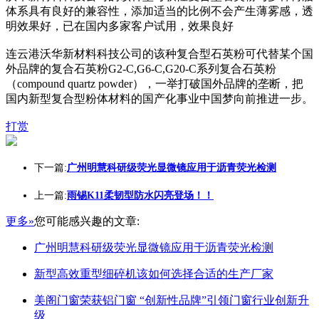
体系具有良好的兼容性，添加适当的比例不会产生薄雾感，透
明效果好，已在国内多家客户试用，效果良好
连云港沃华新材料科技公司的该种复合型石英粉可代替某个国
外品牌的复合石英粉G2-C,G6-C,G20-C系列复合石英粉
（compound quartz powder），一举打破国外品牌的垄断，把
国内新型复合型粉体材料的国产化事业中国梦向前推进一步。
打赏
下一篇:
广州明慧科研级荧光显微镜应用于沥青荧光检测
上一篇:
雨锡K11柔韧型防水闪亮登场！！
更多»
您可能感兴趣的文章:
广州明慧科研级荧光显微镜应用于沥青荧光检测
新型高效重型细碎机该如何选择合适的生产厂家
美阁门窗荣获铝门窗 “创新性品牌”引领门窗行业创新升
级