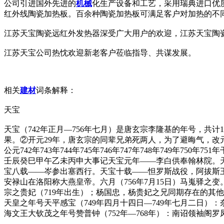
公司引进国外先进的
机械
化生产设备和工艺，采用瑞典进口优质
红外线陶瓷加热板。百余种陶瓷加热板可满足客户对加热的不
江苏天宝陶瓷远红外发热器深受广大用户的欢迎，江苏天宝陶
江苏天宝公司热忱欢迎新老客户莅临指导、共谋发展。
相关
建材
词条解释：
天宝
天宝（742年正月—756年七月）是唐玄宗李隆基的年号，共
果。②开元29年，唐玄宗的同辈兄弟死两人，为了避晦气，
公元742年743年744年745年746年747年748年749年7
壬辰癸巳甲午乙未丙申大事记天宝元年——李白供奉翰林院。
宝八载——岑参出塞西行。天宝十载——怛罗斯战役，阿拔斯
安禄山在洛阳称大燕皇帝。六月（756年7月15日）马嵬驿之
宗之贵妃（719年出生）；杨国忠，杨贵妃之兄同期存在的其他政
天皇之年号天平感宝（749年四月十四日—749年七月二日）：
海文王大钦茂之年号赞普钟（752年—768年）：南诏领袖阁罗