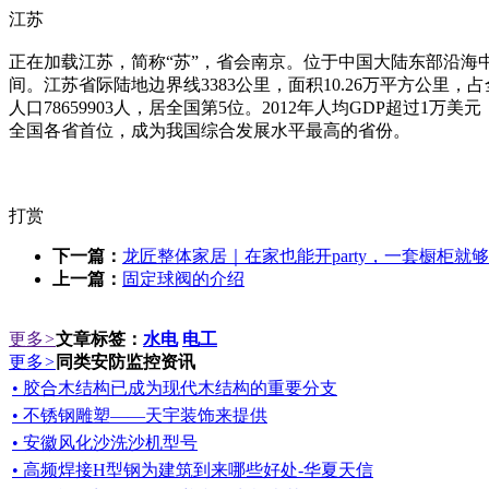
江苏
正在加载江苏，简称“苏”，省会南京。位于中国大陆东部沿海中心、长
间。江苏省际陆地边界线3383公里，面积10.26万平方公里
人口78659903人，居全国第5位。2012年人均GDP超过1
全国各省首位，成为我国综合发展水平最高的省份。
打赏
下一篇：
龙匠整体家居｜在家也能开party，一套橱柜就
上一篇：
固定球阀的介绍
更多
>
文章标签：
水电
电工
更多
>
同类安防监控资讯
• 胶合木结构已成为现代木结构的重要分支
• 不锈钢雕塑——天宇装饰来提供
• 安徽风化沙洗沙机型号
• 高频焊接H型钢为建筑到来哪些好处-华夏天信