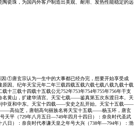
95瓷陶瓷珠，为国内外客户制造出美观、耐用、发热性能稳定的远
。
的原因:①唐玄宗认为一生中的大事都已经办完，想要开始享受成
接原因。纪年天宝元年二年三载四载五载六载七载八载九载十载
二载十三载十四载十五载公元752年753年754年755年756年干支
命名黄山，扩建华清宫。天宝七载——鉴真第五次东渡日本。天
到中亚和中东。天宝十四载——安史之乱开始。天宝十五载——
四载——高仙芝，唐朝高句丽族名将天宝十五载——杨玉环，唐玄
号天平（729年八月五日—749年四月十四日）：奈良时代圣武
十八日）：奈良时代孝谦天皇之年号大兴（738年—794年）：渤