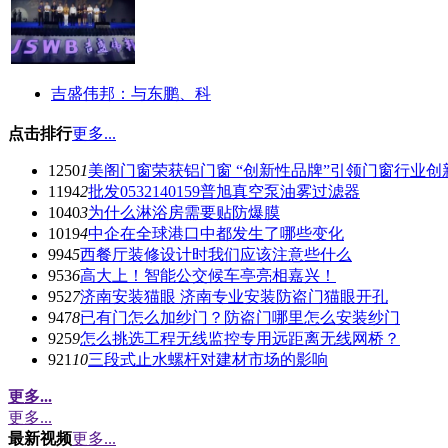
吉盛伟邦：与东鹏、科
点击排行
更多...
1250
1
美阁门窗荣获铝门窗 “创新性品牌”引领门窗行业创
1194
2
批发0532140159普旭真空泵油雾过滤器
1040
3
为什么淋浴房需要贴防爆膜
1019
4
中企在全球港口中都发生了哪些变化
994
5
西餐厅装修设计时我们应该注意些什么
953
6
高大上！智能公交候车亭亮相嘉兴！
952
7
济南安装猫眼 济南专业安装防盗门猫眼开孔
947
8
已有门怎么加纱门？防盗门哪里怎么安装纱门
925
9
怎么挑选工程无线监控专用远距离无线网桥？
921
10
三段式止水螺杆对建材市场的影响
更多...
更多...
最新视频
更多...