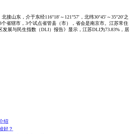
116°18′～121°57′，北纬30°45′～35°20′之
辖13个省辖市，3个试点省管县（市），省会是南京市。江苏常住
发展与民生指数（DLI）报告》显示，江苏DLI为73.83%，居
介绍
较好？