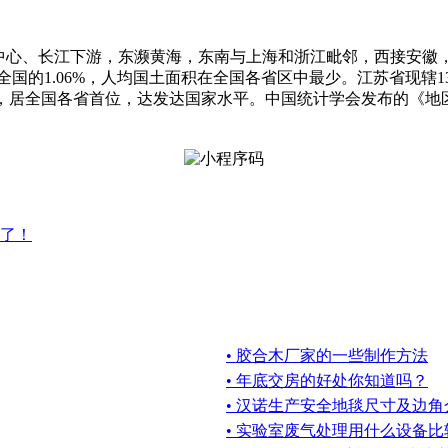
江下游，东濒黄海，东南与上海和浙江毗邻，西接安徽，北接山东，介于东经
，占全国的1.06%，人均国土面积在全国各省区中最少。江苏省现
万美元，居全国各省首位，达发达国家水平。中国统计学会发布的《地区
够了！
• 胶合木厂家的一些制作方法
• 年底交房的好处你知道吗？
• 汉诺生产安全地毯尺寸及边角
• 实验室废气处理用什么设备比