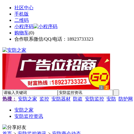
社区中心
手机版
二维码
小程序码
购物车
(
0
)
合作联系微信/QQ/电话：18923733323
1
2
热搜：
安防之家
监控
安防器材
防盗
安防监控
安防
防护网
安防之家
安防监控资讯
首页
>
安防监控资讯
>
安防商企动态