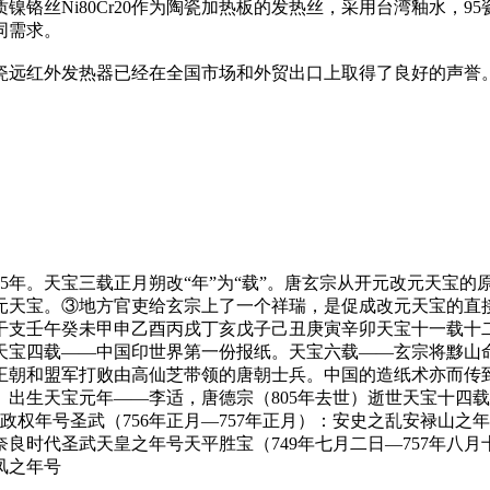
镍铬丝Ni80Cr20作为陶瓷加热板的发热丝，采用台湾釉水，
同需求。
瓷远红外发热器已经在全国市场和外贸出口上取得了良好的声誉
计15年。天宝三载正月朔改“年”为“载”。唐玄宗从开元改元天宝
改元天宝。③地方官吏给玄宗上了一个祥瑞，是促成改元天宝的直
50年751年干支壬午癸未甲申乙酉丙戌丁亥戊子己丑庚寅辛卯天宝十一载十
天宝四载——中国印世界第一份报纸。天宝六载——玄宗将黟山
王朝和盟军打败由高仙芝带领的唐朝士兵。中国的造纸术亦而传
变。出生天宝元年——李适，唐德宗（805年去世）逝世天宝十
权年号圣武（756年正月—757年正月）：安史之乱安禄山之年
奈良时代圣武天皇之年号天平胜宝（749年七月二日—757年八月
凤之年号