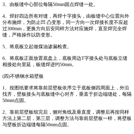
3、由板缝中心部位每隔50mm固点焊缝一处。
4、焊好四边所有对缝，再焊十字接头，由板缝中心位置向外
分布施焊，为防止凹 凸变形，同一方向一次焊接长度不应超
过300mm，更换方向后安同样方法对应施焊，直至焊完全焊
缝，严格操作以防变形。
5、将底板立起做煤油渗漏检查。
6、将底板正面放置底盘上，底板周边T字接头处与底板立缝
相接处向里延，板缝焊进约50mm。
(四)不锈钢水箱壁板
1、按图纸要求将靠前层壁板依序立于底板侧四周面上，外沿
找齐，壁板接头与底板缝中心对齐，垂直于折边端缝处，每隔
50mm点固。
2、靠前层壁板组完后，侧对角线及垂直度，调整后再按同样
方法上第二层，第三层，调整方法与靠前层壁板一样，将壁板
与壁板折边端缝每隔50mm点固。