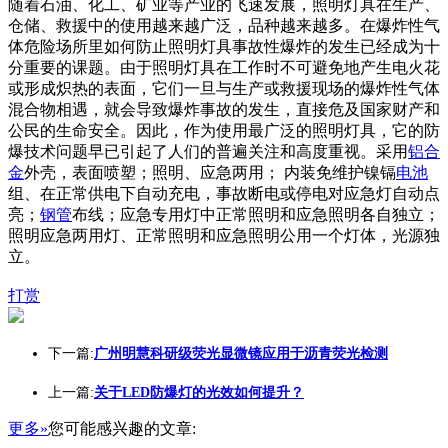
随着石油、化工、矿业等产业的飞速发展，照明灯具在生产、
仓储、救援中的使用越来越广泛，品种越来越多。在爆炸性气
体危险场所里如何防止照明灯具事故性爆炸的发生已经成为十
分重要的课题。由于照明灯具在工作时不可避免地产生电火花
或形成炽热的表面，它们一旦与生产或救援现场的爆炸性气体
混合物相遇，就会导致爆炸事故的发生，直接危及国家财产和
公民的生命安全。因此，作为使用最广泛的照明灯具，它的防
爆技术问题早已引起了人们的普遍关注和高度重视。采用
铝合
金
外壳，表面喷塑；照明、应急两用； 内装免维护镍镉
电池
组、在正常供电下自动充电，事故断电或停电对应急灯自动点
亮；
钢管
布线；应急专用灯中正常照明和应急照明各自独立；
照明应急两用灯、正常照明和应急照明公用一个灯体，光源独
立。
打赏
下一篇:
广州明慧科研级荧光显微镜应用于沥青荧光检测
上一篇:
关于LED防爆灯的光效如何提升？
更多»
您可能感兴趣的文章: