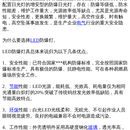
配置日光灯的增安型的防爆日光灯，存在：防爆等级低，防水
性能差，维护工作量大，光源效率低等缺点，尤其是光源寿命
短，安全性差，更换频繁，维护量大，高空作业多。时有触
电，高空坠落事故发生，是生产企业
电气
行业的重大安全隐
患。
为什么要选择
LED
防爆灯。
LED防爆灯具总体来说归为以下几条优点。
1、安全性能：已符合国家***机构防爆标准，完全按照国家防
爆标准生产。具有极佳的防爆、抗静电性能。可在各种易燃易
爆场所安全工作。
2、
节能
性能：LED光源，能耗低、光效高、耗电量仅为相同
光通量白炽灯的20%.突破了传统钨丝发光效率低缺陷，具有
节能高效特点。
3、
环保
性能：白光LED光线柔和、无眩光、不引起作业人员
眼睛视觉疲劳。良好的电磁兼容不会对电源造成污染。
4、工作性能：外壳透明件采用高硬度钢化
玻璃
，透光率高，