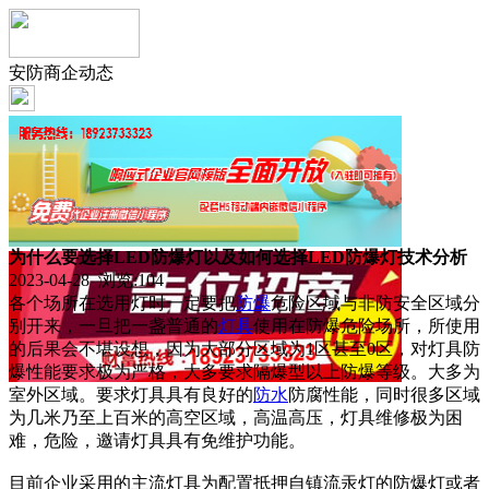
安防商企动态
为什么要选择LED防爆灯以及如何选择LED防爆灯技术分析
2023-04-28 浏览:
104
各个场所在选用灯时一定要把
防爆
危险区域与非防安全区域分
别开来，一旦把一盏普通的
灯具
使用在防爆危险场所，所使用
的后果会不堪设想，因为大部分区域为1区甚至0区，对灯具防
爆性能要求极为严格，大多要求隔爆型以上防爆等级。大多为
室外区域。要求灯具具有良好的
防水
防腐性能，同时很多区域
为几米乃至上百米的高空区域，高温高压，灯具维修极为困
难，危险，邀请灯具具有免维护功能。
目前企业采用的主流灯具为配置抵押自镇流汞灯的防爆灯或者