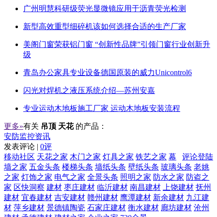
广州明慧科研级荧光显微镜应用于沥青荧光检测
新型高效重型细碎机该如何选择合适的生产厂家
美阁门窗荣获铝门窗 “创新性品牌”引领门窗行业创新升
级
青岛办公家具专业设备德国原装的威力Unicontrol6
闪光对焊机之液压系统介绍—苏州安嘉
专业运动木地板施工厂家 运动木地板安装流程
更多»
有关
吊顶 天花
的产品：
安防监控资讯
发表评论 |
0评
移动社区
天花之家
木门之家
灯具之家
铁艺之家
幕
评论登陆
墙之家
五金头条
楼梯头条
墙纸头条
壁纸头条
玻璃头条
老姚
之家
灯饰之家
电气之家
全景头条
照明之家
防水之家
防盗之
家
区快洞察
建材
枣庄建材
临沂建材
南昌建材
上饶建材
抚州
建材
宜春建材
吉安建材
赣州建材
鹰潭建材
新余建材
九江建
材
萍乡建材
景德镇陶瓷
石家庄建材
衡水建材
廊坊建材
沧州