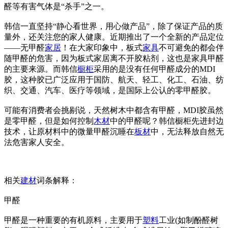
醛等有害气体是“杀手”之一。
韩信一直坚持“静心看世界，用心做产品”，除了保证产品的质
量外，还关注您的家人健康。近期推出了一个全新的产品定位
——无甲醛
家居
！在大家印象中，板式
家具
不可避免的都会伴
随甲醛的危害，因为板式家居离不开胶粘剂，这也是家具甲醛
的主要来源。而韩信
橱柜
采用的是没有任何甲醛成分的MDI
胶，这种胶已广泛应用于国防、航天、轻工、化工、石油、纺
织、交通、汽车、医疗等领域，是国际上公认的零甲醛胶。
可能有消费者会挑剔说，天然树木中都含有甲醛，MDI胶虽然
是零甲醛，但是如何控制
木材
中的甲醛呢？韩信橱柜先进封边
技术，让原材料中的微量甲醛沉睡在
板材
中，无法释放自然无
法危害家人安全。
相关
建材
词条解释：
甲醛
甲醛是一种重要的有机原料，主要用于
塑料
工业(如制酚醛树