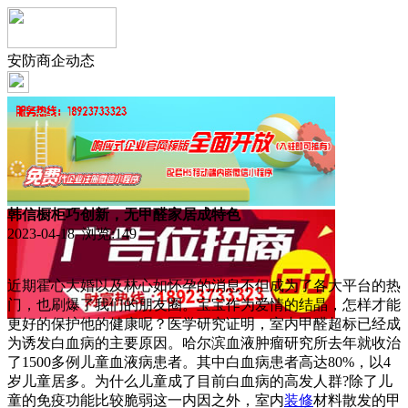
安防商企动态
韩信橱柜巧创新，无甲醛家居成特色
2023-04-18 浏览:
149
近期霍心大婚以及林心如怀孕的消息不但成为了各大平台的热
门，也刷爆了我们的朋友圈。宝宝作为爱情的结晶，怎样才能
更好的保护他的健康呢？医学研究证明，室内甲醛超标已经成
为诱发白血病的主要原因。哈尔滨血液肿瘤研究所去年就收治
了1500多例儿童血液病患者。其中白血病患者高达80%，以4
岁儿童居多。为什么儿童成了目前白血病的高发人群?除了儿
童的免疫功能比较脆弱这一内因之外，室内
装修
材料散发的甲