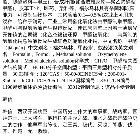
脂、脲醛塑料—电玉)、合成纤维(如合成维尼纶—聚乙烯醇缩
甲醛)、皮革工业、医药、染料等。福尔马林具有杀菌和防腐
能力，可浸制生物标本，其稀溶液(0.1—0.5％)农业上可用来
浸种，给种子消毒。工业上常用催化氧化法由甲醇制取甲醛。
甲醛可与银氨溶液产生银镜反应，使试管内壁上附着一薄层光
亮如镜的金属银（化合态银被还原，甲醛被氧化）；与新制的
氢氧化铜悬浊液反应生成红色沉淀氧化亚铜。中文名称：甲醛
（jiǎ quán）中文别名：福尔马林、甲醛水、蚁醛溶液英文别
名：Formalin，Formol ，Methanal solution ，Oxymethylene
solution ，Methyl aldehyde solution化学式：CH?O。甲醛相关图
片结构简式：HCHO分子空间构型：平面三角型相对分子质
量：30.03键 角：120°CAS：50-00-0EINECS号：200-001-
8InChI：InChI=1/CH?O/c1-2/h1H2国标编号：83012UN编号：
1198易燃液体危险货物编号：83012管制信息：该品不受管制
韩信
韩信，西汉开国功臣，中国历史上伟大的军事家、战略家。官
拜楚王、上大将军。他指挥的井陉之战、潍水之战都是战争史
上的杰作；他率军出陈仓、定三秦、破代、灭赵、降燕、伐
齐、歼楚，无一败绩。